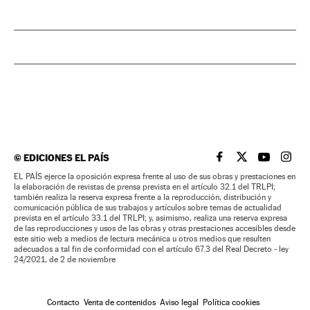
©
EDICIONES EL PAÍS
EL PAÍS BRASIL EN
EL PAÍS BRASI
EL PAÍS B
EL PA
EL PAÍS ejerce la oposición expresa frente al uso de sus obras y prestaciones en
la elaboración de revistas de prensa prevista en el artículo 32.1 del TRLPI;
también realiza la reserva expresa frente a la reproducción, distribución y
comunicación pública de sus trabajos y artículos sobre temas de actualidad
prevista en el artículo 33.1 del TRLPI; y, asimismo, realiza una reserva expresa
de las reproducciones y usos de las obras y otras prestaciones accesibles desde
este sitio web a medios de lectura mecánica u otros medios que resulten
adecuados a tal fin de conformidad con el artículo 67.3 del Real Decreto - ley
24/2021, de 2 de noviembre
Contacto
Venta de contenidos
Aviso legal
Política cookies