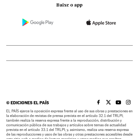
Baixe o app
©
EDICIONES EL PAÍS
EL PAÍS BRASIL EN
EL PAÍS BRASI
EL PAÍS B
EL PA
EL PAÍS ejerce la oposición expresa frente al uso de sus obras y prestaciones en
la elaboración de revistas de prensa prevista en el artículo 32.1 del TRLPI;
también realiza la reserva expresa frente a la reproducción, distribución y
comunicación pública de sus trabajos y artículos sobre temas de actualidad
prevista en el artículo 33.1 del TRLPI; y, asimismo, realiza una reserva expresa
de las reproducciones y usos de las obras y otras prestaciones accesibles desde
este sitio web a medios de lectura mecánica u otros medios que resulten