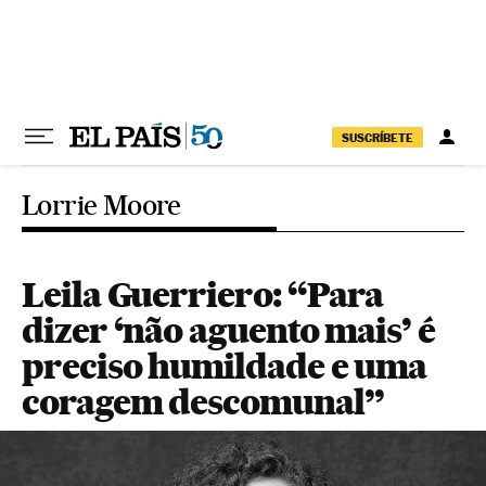
Pular para o conteúdo
SUSCRÍBETE
Lorrie Moore
Leila Guerriero: “Para
dizer ‘não aguento mais’ é
preciso humildade e uma
coragem descomunal”