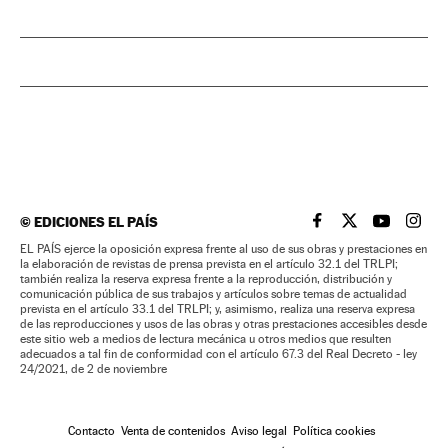
©
EDICIONES EL PAÍS
EL PAÍS BRASIL EN
EL PAÍS BRASI
EL PAÍS B
EL PA
EL PAÍS ejerce la oposición expresa frente al uso de sus obras y prestaciones en
la elaboración de revistas de prensa prevista en el artículo 32.1 del TRLPI;
también realiza la reserva expresa frente a la reproducción, distribución y
comunicación pública de sus trabajos y artículos sobre temas de actualidad
prevista en el artículo 33.1 del TRLPI; y, asimismo, realiza una reserva expresa
de las reproducciones y usos de las obras y otras prestaciones accesibles desde
este sitio web a medios de lectura mecánica u otros medios que resulten
adecuados a tal fin de conformidad con el artículo 67.3 del Real Decreto - ley
24/2021, de 2 de noviembre
Contacto
Venta de contenidos
Aviso legal
Política cookies