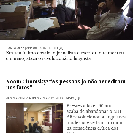
TOM WOLFE
|
SEP 05, 2018 - 17:29
EDT
Em seu último ensaio, o jornalista e escritor, que morreu
em maio, ataca o revolucionário linguista
Noam Chomsky: “As pessoas já não acreditam
nos fatos”
JAN MARTÍNEZ AHRENS
|
MAR 12, 2018 - 14:45
EDT
Prestes a fazer 90 anos,
acaba de abandonar o MIT.
Ali revolucionou a linguística
moderna e se transformou
na consciência crítica dos