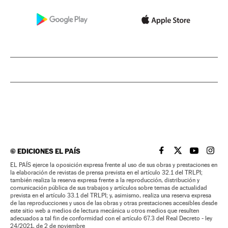
©
EDICIONES EL PAÍS
EL PAÍS BRASIL EN
EL PAÍS BRASI
EL PAÍS B
EL PA
EL PAÍS ejerce la oposición expresa frente al uso de sus obras y prestaciones en
la elaboración de revistas de prensa prevista en el artículo 32.1 del TRLPI;
también realiza la reserva expresa frente a la reproducción, distribución y
comunicación pública de sus trabajos y artículos sobre temas de actualidad
prevista en el artículo 33.1 del TRLPI; y, asimismo, realiza una reserva expresa
de las reproducciones y usos de las obras y otras prestaciones accesibles desde
este sitio web a medios de lectura mecánica u otros medios que resulten
adecuados a tal fin de conformidad con el artículo 67.3 del Real Decreto - ley
24/2021, de 2 de noviembre