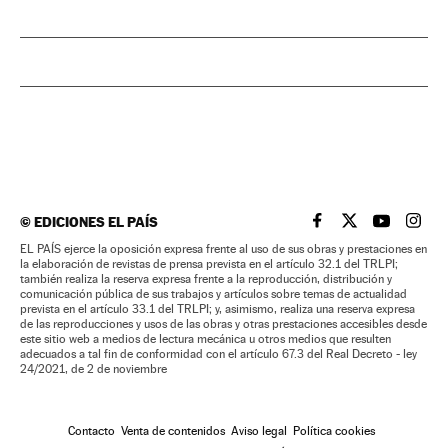
©
EDICIONES EL PAÍS
EL PAÍS BRASIL EN
EL PAÍS BRASI
EL PAÍS B
EL PA
EL PAÍS ejerce la oposición expresa frente al uso de sus obras y prestaciones en
la elaboración de revistas de prensa prevista en el artículo 32.1 del TRLPI;
también realiza la reserva expresa frente a la reproducción, distribución y
comunicación pública de sus trabajos y artículos sobre temas de actualidad
prevista en el artículo 33.1 del TRLPI; y, asimismo, realiza una reserva expresa
de las reproducciones y usos de las obras y otras prestaciones accesibles desde
este sitio web a medios de lectura mecánica u otros medios que resulten
adecuados a tal fin de conformidad con el artículo 67.3 del Real Decreto - ley
24/2021, de 2 de noviembre
Contacto
Venta de contenidos
Aviso legal
Política cookies