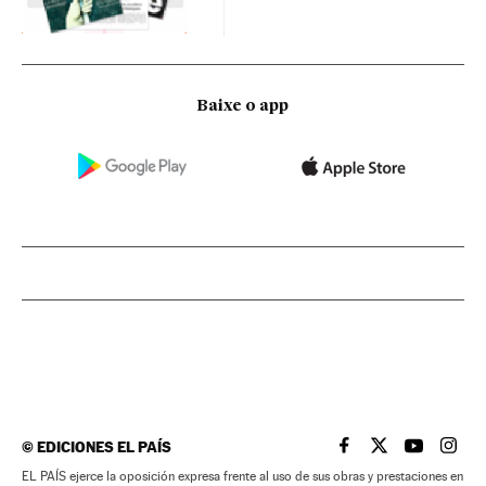
Baixe o app
©
EDICIONES EL PAÍS
EL PAÍS BRASIL EN
EL PAÍS BRASI
EL PAÍS B
EL PA
EL PAÍS ejerce la oposición expresa frente al uso de sus obras y prestaciones en