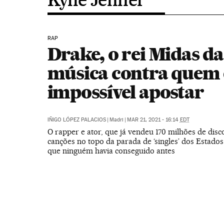
RAP
Drake, o rei Midas da
música contra quem 
impossível apostar
IÑIGO LÓPEZ PALACIOS
|
Madri
|
MAR 21, 2021 - 16:14
EDT
O rapper e ator, que já vendeu 170 milhões de disco
canções no topo da parada de ‘singles’ dos Estados
que ninguém havia conseguido antes