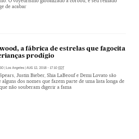
smo. O voyeurismo globalizado a coroou, e seu reinado
ge de acabar
wood, a fábrica de estrelas que fagocita
crianças prodígio
SO
|
Los Angeles
|
AUG 12, 2018 - 17:10
EDT
Spears, Justin Bieber, Shia LaBeouf e Demi Lovato são
 alguns dos nomes que fazem parte de uma lista longa de
s que não souberam digerir a fama