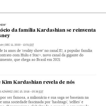
SHOW’
ócio da família Kardashian se reinventa
sney
dri
|
DEC 11, 2020 - 13:51
EST
e 14 anos de ‘reality show’ no canal E!, a popular família
ontrato com Hulu e Star+, novo canal da gigante do
nimento, que chega ao Brasil em 2021
 Kim Kardashian revela de nós
S AZNÁREZ
|
DEC 15, 2018 - 05:36
EST
por ser famosa, a milionária e sua saga se baseiam na
e uma sociedade fascinada por ‘hashtags’, ‘selfies’ e