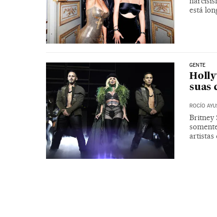
narcisi
está lon
GENTE
Holly
suas 
ROCÍO AYU
Britney 
somente
artista