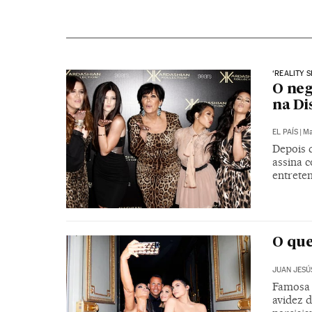
‘REALITY 
O neg
na Di
EL PAÍS
|
Ma
Depois d
assina c
entrete
O que
JUAN JESÚ
Famosa 
avidez d