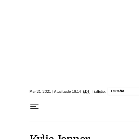
Pular para o conteúdo
ESPAÑA
Mar 21, 2021
|
Atualizado 16:14
EDT
|
Edição:
Kylie Jenner