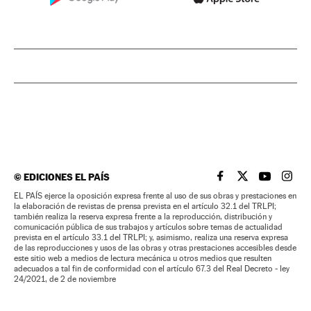
©
EDICIONES EL PAÍS
EL PAÍS BRASIL EN
EL PAÍS BRASI
EL PAÍS B
EL PA
EL PAÍS ejerce la oposición expresa frente al uso de sus obras y prestaciones en
la elaboración de revistas de prensa prevista en el artículo 32.1 del TRLPI;
también realiza la reserva expresa frente a la reproducción, distribución y
comunicación pública de sus trabajos y artículos sobre temas de actualidad
prevista en el artículo 33.1 del TRLPI; y, asimismo, realiza una reserva expresa
de las reproducciones y usos de las obras y otras prestaciones accesibles desde
este sitio web a medios de lectura mecánica u otros medios que resulten
adecuados a tal fin de conformidad con el artículo 67.3 del Real Decreto - ley
24/2021, de 2 de noviembre