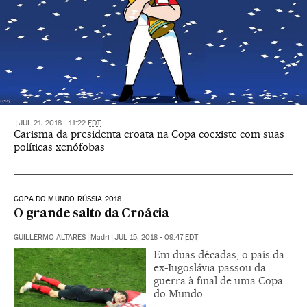
|
JUL 21, 2018 - 11:22
EDT
Carisma da presidenta croata na Copa coexiste com suas
políticas xenófobas
COPA DO MUNDO RÚSSIA 2018
O grande salto da Croácia
GUILLERMO ALTARES
|
Madri
|
JUL 15, 2018 - 09:47
EDT
Em duas décadas, o país da
ex-Iugoslávia passou da
guerra à final de uma Copa
do Mundo