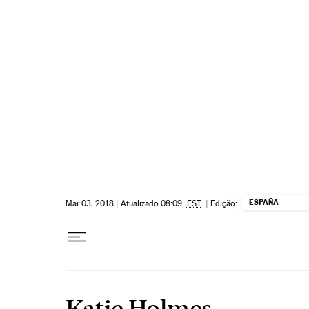
Pular para o conteúdo
ESPAÑA
Mar 03, 2018
|
Atualizado 08:09
EST
|
Edição:
Katie Holmes