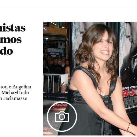
istas
amos
ndo
ston e Angelina
 Michael tudo
m reclamasse