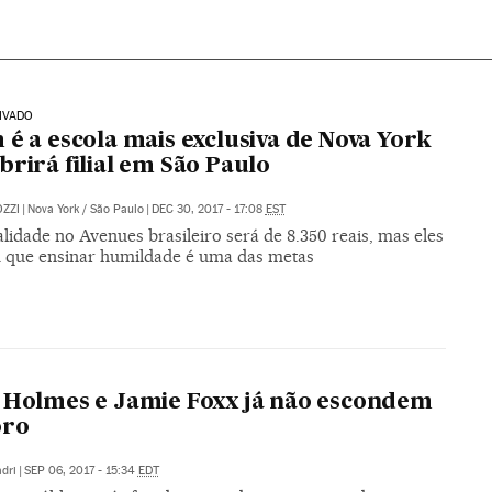
IVADO
 é a escola mais exclusiva de Nova York
brirá filial em São Paulo
ZZI
|
Nova York / São Paulo
|
DEC 30, 2017 - 17:08
EST
idade no Avenues brasileiro será de 8.350 reais, mas eles
m que ensinar humildade é uma das metas
 Holmes e Jamie Foxx já não escondem
ro
dri
|
SEP 06, 2017 - 15:34
EDT