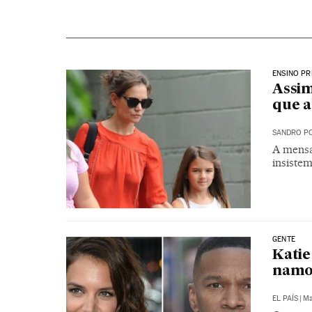
ENSINO PR
Assim
que a
SANDRO PO
A mensal
insiste
GENTE
Katie
namo
EL PAÍS
|
Ma