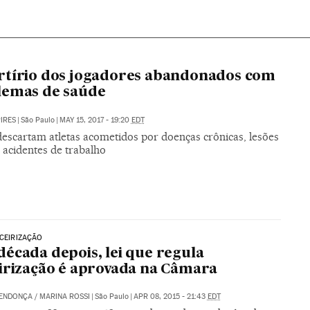
tírio dos jogadores abandonados com
lemas de saúde
PIRES
|
São Paulo
|
MAY 15, 2017 - 19:20
EDT
descartam atletas acometidos por doenças crônicas, lesões
 acidentes de trabalho
RCEIRIZAÇÃO
écada depois, lei que regula
irização é aprovada na Câmara
MENDONÇA
/
MARINA ROSSI
|
São Paulo
|
APR 08, 2015 - 21:43
EDT