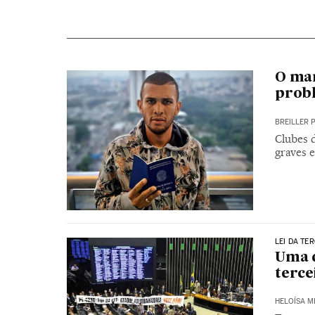
O mar
prob
BREILLER 
Clubes 
graves e
LEI DA TE
Uma d
terce
HELOÍSA 