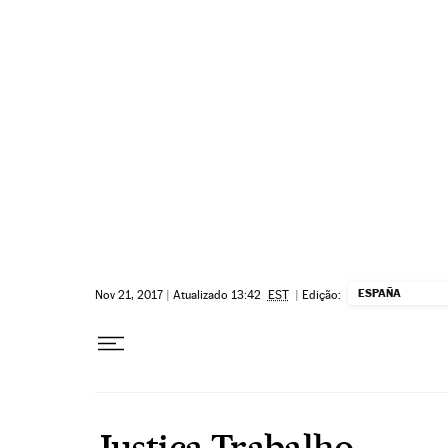
Pular para o conteúdo
ESPAÑA
Nov 21, 2017
|
Atualizado 13:42
EST
|
Edição:
Justiça Trabalho