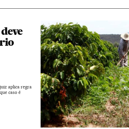
 deve
rio
o
uiz aplica regra
que caso é