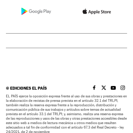
©
EDICIONES EL PAÍS
EL PAÍS BRASIL EN
EL PAÍS BRASI
EL PAÍS B
EL PA
EL PAÍS ejerce la oposición expresa frente al uso de sus obras y prestaciones en
la elaboración de revistas de prensa prevista en el artículo 32.1 del TRLPI;
también realiza la reserva expresa frente a la reproducción, distribución y
comunicación pública de sus trabajos y artículos sobre temas de actualidad
prevista en el artículo 33.1 del TRLPI; y, asimismo, realiza una reserva expresa
de las reproducciones y usos de las obras y otras prestaciones accesibles desde
este sitio web a medios de lectura mecánica u otros medios que resulten
adecuados a tal fin de conformidad con el artículo 67.3 del Real Decreto - ley
24/2021, de 2 de noviembre