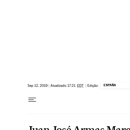
Pular para o conteúdo
ESPAÑA
Sep 12, 2019
|
Atualizado 17:21
EDT
|
Edição:
Juan José Armas Marc