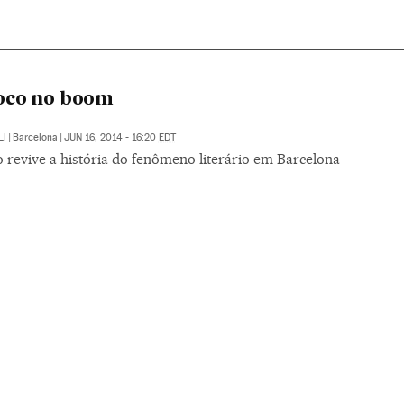
oco no boom
LI
|
Barcelona
|
JUN 16, 2014 - 16:20
EDT
 revive a história do fenômeno literário em Barcelona