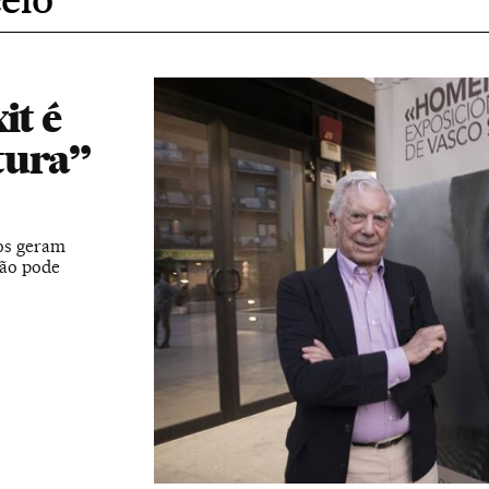
it é
tura”
ros geram
não pode