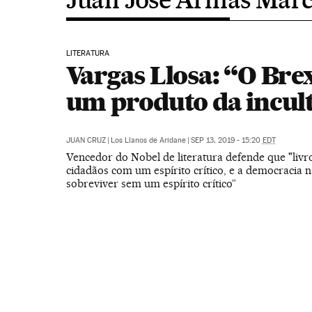
LITERATURA
Vargas Llosa: “O Brex
um produto da incul
JUAN CRUZ
|
Los Llanos de Aridane
|
SEP 13, 2019 - 15:20
EDT
Vencedor do Nobel de literatura defende que "liv
cidadãos com um espírito crítico, e a democracia 
sobreviver sem um espírito crítico”