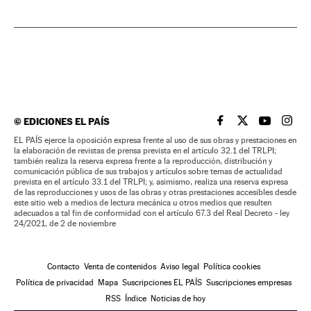
©
EDICIONES EL PAÍS
EL PAÍS BRASIL EN
EL PAÍS BRASI
EL PAÍS B
EL PA
EL PAÍS ejerce la oposición expresa frente al uso de sus obras y prestaciones en
la elaboración de revistas de prensa prevista en el artículo 32.1 del TRLPI;
también realiza la reserva expresa frente a la reproducción, distribución y
comunicación pública de sus trabajos y artículos sobre temas de actualidad
prevista en el artículo 33.1 del TRLPI; y, asimismo, realiza una reserva expresa
de las reproducciones y usos de las obras y otras prestaciones accesibles desde
este sitio web a medios de lectura mecánica u otros medios que resulten
adecuados a tal fin de conformidad con el artículo 67.3 del Real Decreto - ley
24/2021, de 2 de noviembre
Contacto
Venta de contenidos
Aviso legal
Política cookies
Política de privacidad
Mapa
Suscripciones EL PAÍS
Suscripciones empresas
RSS
Índice
Noticias de hoy