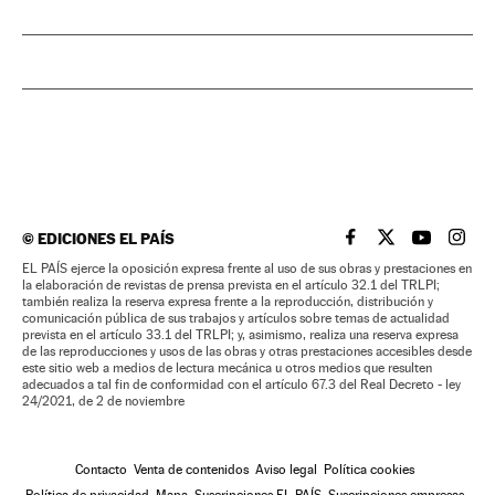
©
EDICIONES EL PAÍS
EL PAÍS BRASIL EN
EL PAÍS BRASI
EL PAÍS B
EL PA
EL PAÍS ejerce la oposición expresa frente al uso de sus obras y prestaciones en
la elaboración de revistas de prensa prevista en el artículo 32.1 del TRLPI;
también realiza la reserva expresa frente a la reproducción, distribución y
comunicación pública de sus trabajos y artículos sobre temas de actualidad
prevista en el artículo 33.1 del TRLPI; y, asimismo, realiza una reserva expresa
de las reproducciones y usos de las obras y otras prestaciones accesibles desde
este sitio web a medios de lectura mecánica u otros medios que resulten
adecuados a tal fin de conformidad con el artículo 67.3 del Real Decreto - ley
24/2021, de 2 de noviembre
Contacto
Venta de contenidos
Aviso legal
Política cookies
Política de privacidad
Mapa
Suscripciones EL PAÍS
Suscripciones empresas