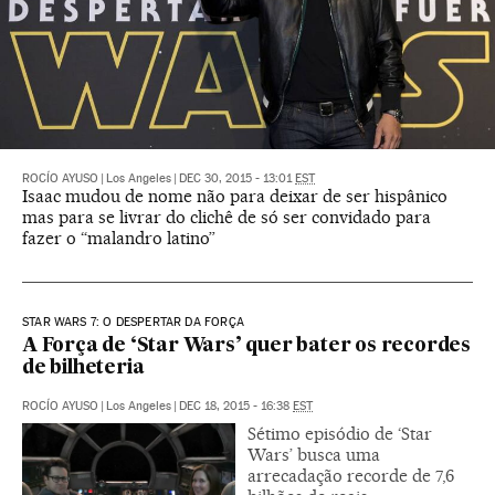
ROCÍO AYUSO
|
Los Angeles
|
DEC 30, 2015 - 13:01
EST
Isaac mudou de nome não para deixar de ser hispânico
mas para se livrar do clichê de só ser convidado para
fazer o “malandro latino”
STAR WARS 7: O DESPERTAR DA FORÇA
A Força de ‘Star Wars’ quer bater os recordes
de bilheteria
ROCÍO AYUSO
|
Los Angeles
|
DEC 18, 2015 - 16:38
EST
Sétimo episódio de ‘Star
Wars’ busca uma
arrecadação recorde de 7,6