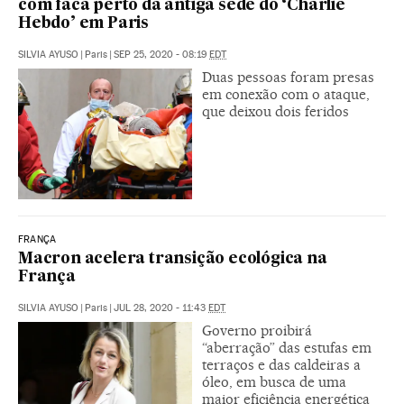
com faca perto da antiga sede do ‘Charlie
Hebdo’ em Paris
SILVIA AYUSO
|
Paris
|
SEP 25, 2020 - 08:19
EDT
Duas pessoas foram presas
em conexão com o ataque,
que deixou dois feridos
FRANÇA
Macron acelera transição ecológica na
França
SILVIA AYUSO
|
Paris
|
JUL 28, 2020 - 11:43
EDT
Governo proibirá
“aberração” das estufas em
terraços e das caldeiras a
óleo, em busca de uma
maior eficiência energética