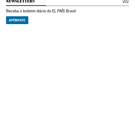
NEWSLETTERS
Receba o boletim diário do EL PAÍS Brasil
APÚNTATE
NEWSLETTERS
Boletín de América
Cada semana en tu cuenta de correo una selección de las noticias,
reportajes y análisis de los periodistas de EL PAÍS con los acontecimientos
más relevantes del continente.
Arquivo