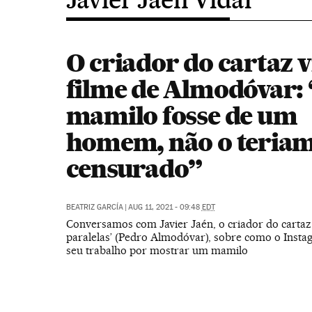
O criador do cartaz v
filme de Almodóvar: 
mamilo fosse de um
homem, não o teria
censurado”
BEATRIZ GARCÍA
|
AUG 11, 2021 - 09:48
EDT
Conversamos com Javier Jaén, o criador do cartaz
paralelas’ (Pedro Almodóvar), sobre como o Insta
seu trabalho por mostrar um mamilo