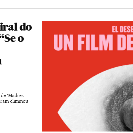
iral do
“Se o
m
 de ‘Madres
gram eliminou