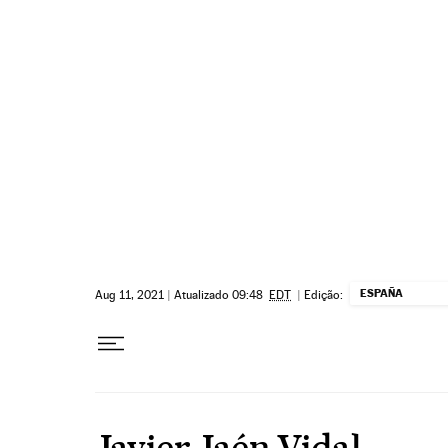
Pular para o conteúdo
ESPAÑA
Aug 11, 2021
|
Atualizado 09:48
EDT
|
Edição:
Javier Jaén Vidal