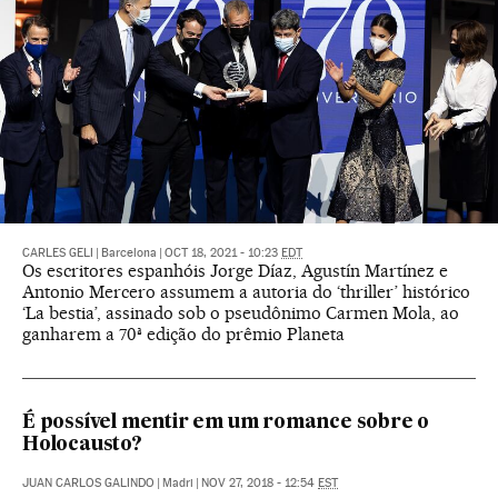
CARLES GELI
|
Barcelona
|
OCT 18, 2021 - 10:23
EDT
Os escritores espanhóis Jorge Díaz, Agustín Martínez e
Antonio Mercero assumem a autoria do ‘thriller’ histórico
‘La bestia’, assinado sob o pseudônimo Carmen Mola, ao
ganharem a 70ª edição do prêmio Planeta
É possível mentir em um romance sobre o
Holocausto?
JUAN CARLOS GALINDO
|
Madri
|
NOV 27, 2018 - 12:54
EST