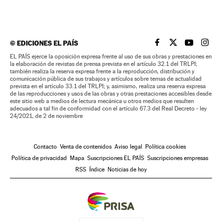
©
EDICIONES EL PAÍS
EL PAÍS BRASIL EN
EL PAÍS BRASI
EL PAÍS B
EL PA
EL PAÍS ejerce la oposición expresa frente al uso de sus obras y prestaciones en
la elaboración de revistas de prensa prevista en el artículo 32.1 del TRLPI;
también realiza la reserva expresa frente a la reproducción, distribución y
comunicación pública de sus trabajos y artículos sobre temas de actualidad
prevista en el artículo 33.1 del TRLPI; y, asimismo, realiza una reserva expresa
de las reproducciones y usos de las obras y otras prestaciones accesibles desde
este sitio web a medios de lectura mecánica u otros medios que resulten
adecuados a tal fin de conformidad con el artículo 67.3 del Real Decreto - ley
24/2021, de 2 de noviembre
Contacto
Venta de contenidos
Aviso legal
Política cookies
Política de privacidad
Mapa
Suscripciones EL PAÍS
Suscripciones empresas
RSS
Índice
Noticias de hoy