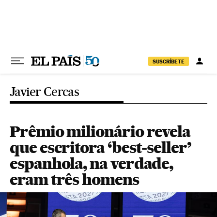
Pular para o conteúdo
SUSCRÍBETE
Javier Cercas
Prêmio milionário revela
que escritora ‘best-seller’
espanhola, na verdade,
eram três homens