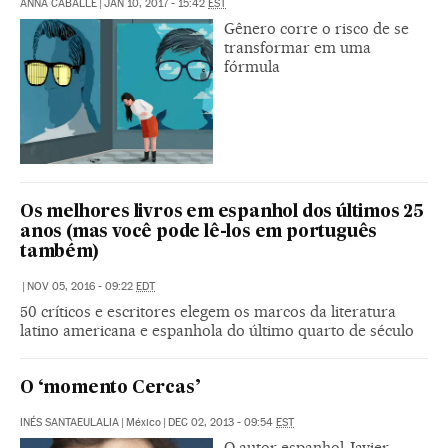
ANNA CABALLÉ
|
JAN 10, 2017 - 15:42
EST
Gênero corre o risco de se
transformar em uma
fórmula
Os melhores livros em espanhol dos últimos 25
anos (mas você pode lê-los em português
também)
|
NOV 05, 2016 - 09:22
EDT
50 críticos e escritores elegem os marcos da literatura
latino americana e espanhola do último quarto de século
O ‘momento Cercas’
INÉS SANTAEULALIA
|
México
|
DEC 02, 2013 - 09:54
EST
O autor espanhol Javier