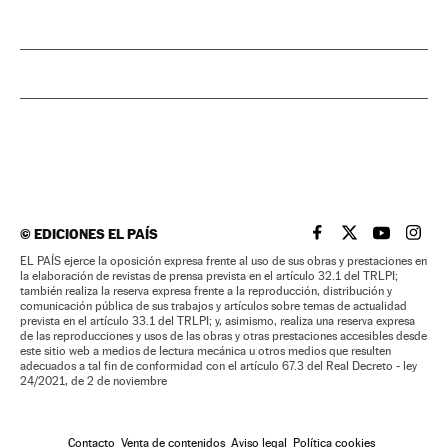
©
EDICIONES EL PAÍS
EL PAÍS BRASIL EN
EL PAÍS BRASI
EL PAÍS B
EL PA
EL PAÍS ejerce la oposición expresa frente al uso de sus obras y prestaciones en
la elaboración de revistas de prensa prevista en el artículo 32.1 del TRLPI;
también realiza la reserva expresa frente a la reproducción, distribución y
comunicación pública de sus trabajos y artículos sobre temas de actualidad
prevista en el artículo 33.1 del TRLPI; y, asimismo, realiza una reserva expresa
de las reproducciones y usos de las obras y otras prestaciones accesibles desde
este sitio web a medios de lectura mecánica u otros medios que resulten
adecuados a tal fin de conformidad con el artículo 67.3 del Real Decreto - ley
24/2021, de 2 de noviembre
Contacto
Venta de contenidos
Aviso legal
Política cookies