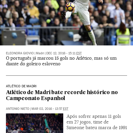
ELEONORA GIOVIO
|
Madri
|
DEC 12, 2016 - 15:11
EST
O português já marcou 15 gols no Atlético, mas só um
diante do goleiro esloveno
ATLÉTICO DE MADRI
Atlético de Madri bate recorde histórico no
Campeonato Espanhol
ANTONIO NIETO
|
MAR 02, 2016 - 13:57
EST
Após sofrer apenas 11 gols
em 27 jogos, time de
Simeone bateu marca de 1991