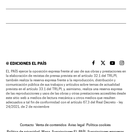
©
EDICIONES EL PAÍS
EL PAÍS BRASIL EN
EL PAÍS BRASI
EL PAÍS B
EL PA
EL PAÍS ejerce la oposición expresa frente al uso de sus obras y prestaciones en
la elaboración de revistas de prensa prevista en el artículo 32.1 del TRLPI;
también realiza la reserva expresa frente a la reproducción, distribución y
comunicación pública de sus trabajos y artículos sobre temas de actualidad
prevista en el artículo 33.1 del TRLPI; y, asimismo, realiza una reserva expresa
de las reproducciones y usos de las obras y otras prestaciones accesibles desde
este sitio web a medios de lectura mecánica u otros medios que resulten
adecuados a tal fin de conformidad con el artículo 67.3 del Real Decreto - ley
24/2021, de 2 de noviembre
Contacto
Venta de contenidos
Aviso legal
Política cookies
Política de privacidad
Mapa
Suscripciones EL PAÍS
Suscripciones empresas