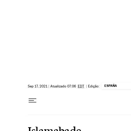
Pular para o conteúdo
ESPAÑA
Sep 17, 2021
|
Atualizado 07:06
EDT
|
Edição:
Islamabade