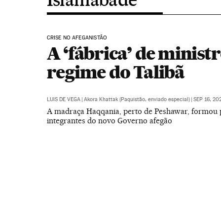
CRISE NO AFEGANISTÃO
A ‘fábrica’ de minist
regime do Talibã
LUIS DE VEGA
|
Akora Khattak (Paquistão, enviado especial)
|
SEP 16, 20
A madraça Haqqania, perto de Peshawar, formou 
integrantes do novo Governo afegão