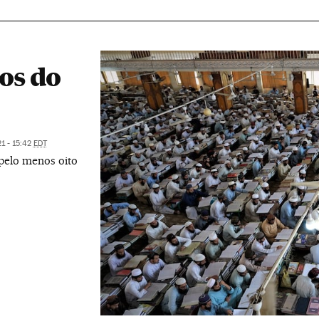
ros do
21 - 15:42
EDT
pelo menos oito