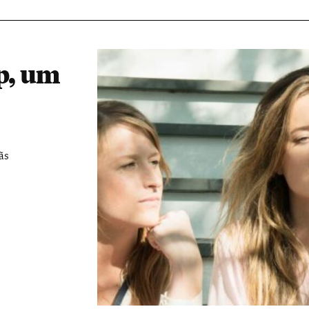
ep, um
ãs