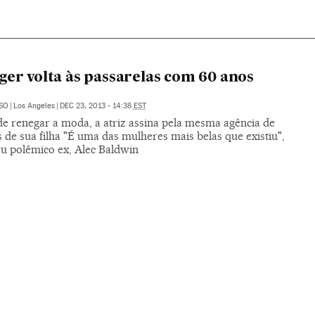
ger volta às passarelas com 60 anos
SO
|
Los Angeles
|
DEC 23, 2013 - 14:38
EST
de renegar a moda, a atriz assina pela mesma agência de
de sua filha "É uma das mulheres mais belas que existiu",
eu polêmico ex, Alec Baldwin