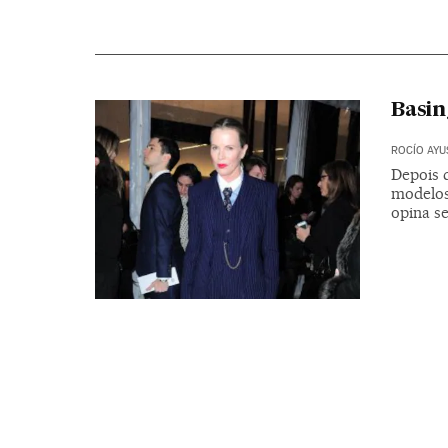
Basin
ROCÍO AYU
Depois 
modelos 
opina s