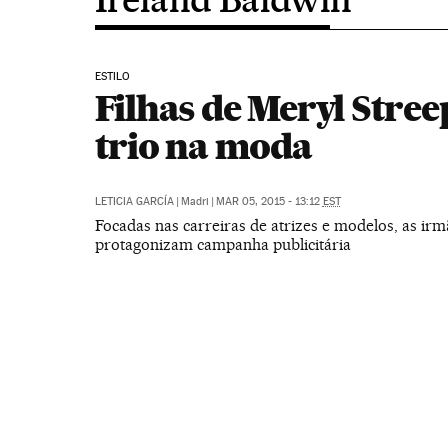
ESTILO
Filhas de Meryl Stre
trio na moda
LETICIA GARCÍA
|
Madri
|
MAR 05, 2015 - 13:12
EST
Focadas nas carreiras de atrizes e modelos, as irm
protagonizam campanha publicitária