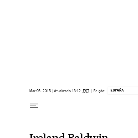
Pular para o conteúdo
ESPAÑA
Mar 05, 2015
|
Atualizado 13:12
EST
|
Edição:
Ireland Baldwin