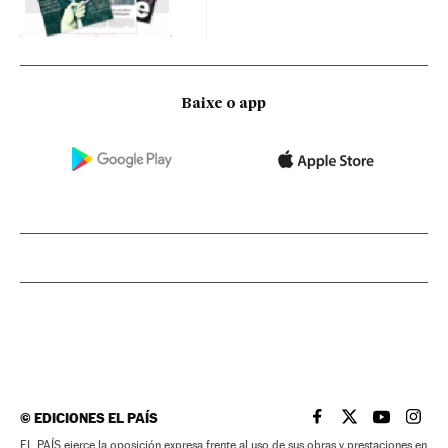
Baixe o app
©
EDICIONES EL PAÍS
EL PAÍS BRASIL EN
EL PAÍS BRASI
EL PAÍS B
EL PA
EL PAÍS ejerce la oposición expresa frente al uso de sus obras y prestaciones en