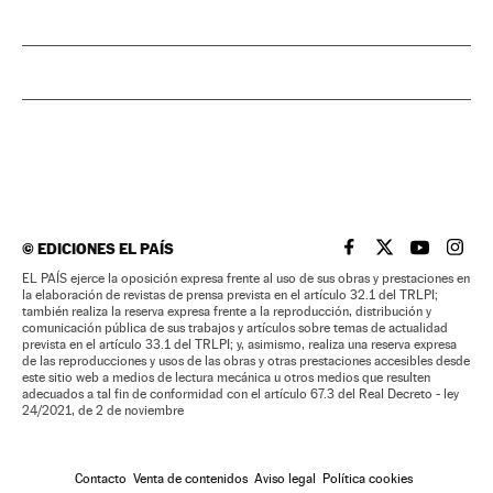
©
EDICIONES EL PAÍS
EL PAÍS BRASIL EN
EL PAÍS BRASI
EL PAÍS B
EL PA
EL PAÍS ejerce la oposición expresa frente al uso de sus obras y prestaciones en
la elaboración de revistas de prensa prevista en el artículo 32.1 del TRLPI;
también realiza la reserva expresa frente a la reproducción, distribución y
comunicación pública de sus trabajos y artículos sobre temas de actualidad
prevista en el artículo 33.1 del TRLPI; y, asimismo, realiza una reserva expresa
de las reproducciones y usos de las obras y otras prestaciones accesibles desde
este sitio web a medios de lectura mecánica u otros medios que resulten
adecuados a tal fin de conformidad con el artículo 67.3 del Real Decreto - ley
24/2021, de 2 de noviembre
Contacto
Venta de contenidos
Aviso legal
Política cookies