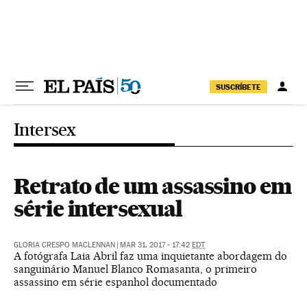
Pular para o conteúdo
SUSCRÍBETE
Intersex
Retrato de um assassino em
série intersexual
GLORIA CRESPO MACLENNAN
|
MAR 31, 2017 - 17:42
EDT
A fotógrafa Laia Abril faz uma inquietante abordagem do
sanguinário Manuel Blanco Romasanta, o primeiro
assassino em série espanhol documentado