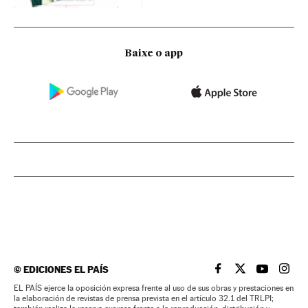
Baixe o app
©
EDICIONES EL PAÍS
EL PAÍS BRASIL EN
EL PAÍS BRASI
EL PAÍS B
EL PA
EL PAÍS ejerce la oposición expresa frente al uso de sus obras y prestaciones en
la elaboración de revistas de prensa prevista en el artículo 32.1 del TRLPI;