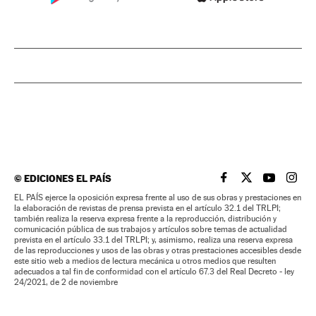
©
EDICIONES EL PAÍS
EL PAÍS BRASIL EN
EL PAÍS BRASI
EL PAÍS B
EL PA
EL PAÍS ejerce la oposición expresa frente al uso de sus obras y prestaciones en
la elaboración de revistas de prensa prevista en el artículo 32.1 del TRLPI;
también realiza la reserva expresa frente a la reproducción, distribución y
comunicación pública de sus trabajos y artículos sobre temas de actualidad
prevista en el artículo 33.1 del TRLPI; y, asimismo, realiza una reserva expresa
de las reproducciones y usos de las obras y otras prestaciones accesibles desde
este sitio web a medios de lectura mecánica u otros medios que resulten
adecuados a tal fin de conformidad con el artículo 67.3 del Real Decreto - ley
24/2021, de 2 de noviembre