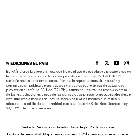
©
EDICIONES EL PAÍS
EL PAÍS BRASIL EN
EL PAÍS BRASI
EL PAÍS B
EL PA
EL PAÍS ejerce la oposición expresa frente al uso de sus obras y prestaciones en
la elaboración de revistas de prensa prevista en el artículo 32.1 del TRLPI;
también realiza la reserva expresa frente a la reproducción, distribución y
comunicación pública de sus trabajos y artículos sobre temas de actualidad
prevista en el artículo 33.1 del TRLPI; y, asimismo, realiza una reserva expresa
de las reproducciones y usos de las obras y otras prestaciones accesibles desde
este sitio web a medios de lectura mecánica u otros medios que resulten
adecuados a tal fin de conformidad con el artículo 67.3 del Real Decreto - ley
24/2021, de 2 de noviembre
Contacto
Venta de contenidos
Aviso legal
Política cookies
Política de privacidad
Mapa
Suscripciones EL PAÍS
Suscripciones empresas