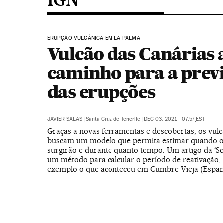
ERUPÇÃO VULCÂNICA EM LA PALMA
Vulcão das Canárias 
caminho para a prev
das erupções
JAVIER SALAS
|
Santa Cruz de Tenerife
|
DEC 03, 2021 - 07:57
EST
Graças a novas ferramentas e descobertas, os vulc
buscam um modelo que permita estimar quando 
surgirão e durante quanto tempo. Um artigo da ‘Sci
um método para calcular o período de reativação,
exemplo o que aconteceu em Cumbre Vieja (Espan