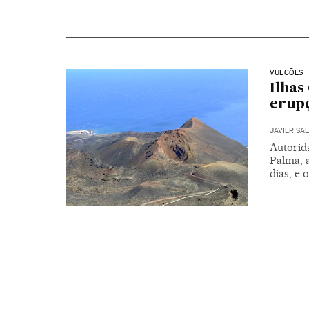
VULCÕES
Ilhas
erupç
JAVIER SA
Autorida
Palma, 
dias, e 