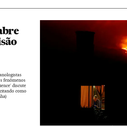
abre
isão
anologistas
os fenômenos
ence’ discute
 citando como
ha)