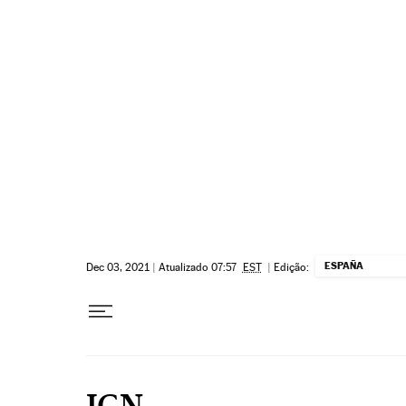
Pular para o conteúdo
ESPAÑA
Dec 03, 2021
|
Atualizado 07:57
EST
|
Edição:
IGN