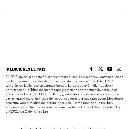
©
EDICIONES EL PAÍS
EL PAÍS BRASIL EN
EL PAÍS BRASI
EL PAÍS B
EL PA
EL PAÍS ejerce la oposición expresa frente al uso de sus obras y prestaciones en
la elaboración de revistas de prensa prevista en el artículo 32.1 del TRLPI;
también realiza la reserva expresa frente a la reproducción, distribución y
comunicación pública de sus trabajos y artículos sobre temas de actualidad
prevista en el artículo 33.1 del TRLPI; y, asimismo, realiza una reserva expresa
de las reproducciones y usos de las obras y otras prestaciones accesibles desde
este sitio web a medios de lectura mecánica u otros medios que resulten
adecuados a tal fin de conformidad con el artículo 67.3 del Real Decreto - ley
24/2021, de 2 de noviembre