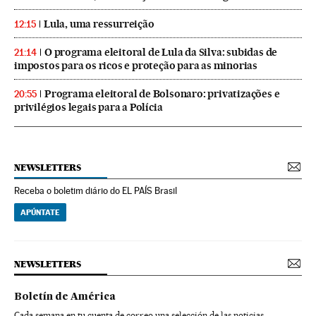
Lula, uma ressurreição
12:15
O programa eleitoral de Lula da Silva: subidas de
21:14
impostos para os ricos e proteção para as minorias
Programa eleitoral de Bolsonaro: privatizações e
20:55
privilégios legais para a Polícia
NEWSLETTERS
Receba o boletim diário do EL PAÍS Brasil
APÚNTATE
NEWSLETTERS
Boletín de América
Cada semana en tu cuenta de correo una selección de las noticias,