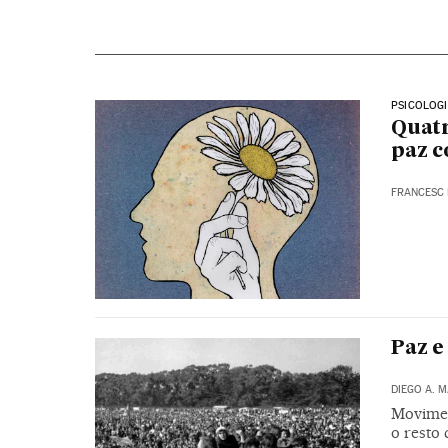
PSICOLOG
Quatr
paz 
FRANCESC 
Paz e
DIEGO A. 
Movimen
o resto