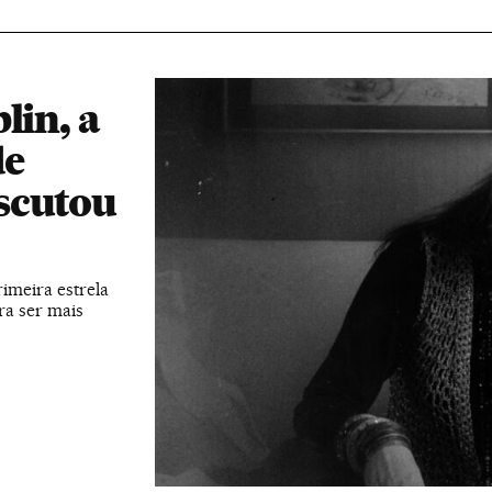
lin, a
de
scutou
imeira estrela
ra ser mais