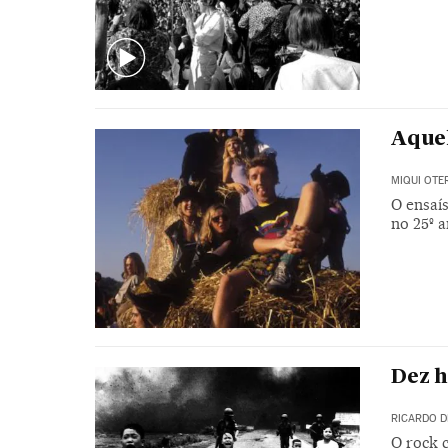
Aque
MIQUI OTE
O ensaís
no 25º 
Dez h
RICARDO D
O rock 