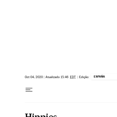
Pular para o conteúdo
ESPAÑA
Oct 04, 2020
|
Atualizado 15:46
EDT
|
Edição:
Hippies