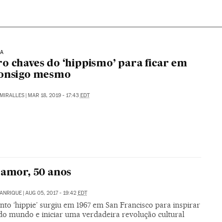
IA
o chaves do ‘hippismo’ para ficar em
consigo mesmo
MIRALLES
|
MAR 18, 2019 - 17:43
EDT
 amor, 50 anos
MANRIQUE
|
AUG 05, 2017 - 19:42
EDT
to ‘hippie’ surgiu em 1967 em San Francisco para inspirar
 do mundo e iniciar uma verdadeira revolução cultural