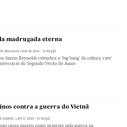
la madrugada eterna
RO
|
Barcelona
|
AUG 19, 2014 - 11:49
EDT
ta Simon Reynolds relembra o ‘big bang’ da cultura ‘rave’
aniversário do Segundo Verão do Amor
inos contra a guerra do Vietnã
E QUEROL
|
JAN 17, 2014 - 07:56
EST
com causa nasceu como protesto pela guerra na