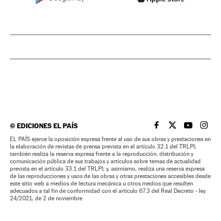
©
EDICIONES EL PAÍS
EL PAÍS BRASIL EN
EL PAÍS BRASI
EL PAÍS B
EL PA
EL PAÍS ejerce la oposición expresa frente al uso de sus obras y prestaciones en
la elaboración de revistas de prensa prevista en el artículo 32.1 del TRLPI;
también realiza la reserva expresa frente a la reproducción, distribución y
comunicación pública de sus trabajos y artículos sobre temas de actualidad
prevista en el artículo 33.1 del TRLPI; y, asimismo, realiza una reserva expresa
de las reproducciones y usos de las obras y otras prestaciones accesibles desde
este sitio web a medios de lectura mecánica u otros medios que resulten
adecuados a tal fin de conformidad con el artículo 67.3 del Real Decreto - ley
24/2021, de 2 de noviembre