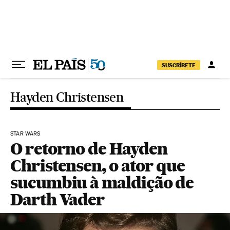
Pular para o conteúdo
SUSCRÍBETE
Hayden Christensen
STAR WARS
O retorno de Hayden
Christensen, o ator que
sucumbiu à maldição de
Darth Vader