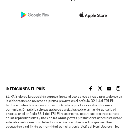
©
EDICIONES EL PAÍS
EL PAÍS BRASIL EN
EL PAÍS BRASI
EL PAÍS B
EL PA
EL PAÍS ejerce la oposición expresa frente al uso de sus obras y prestaciones en
la elaboración de revistas de prensa prevista en el artículo 32.1 del TRLPI;
también realiza la reserva expresa frente a la reproducción, distribución y
comunicación pública de sus trabajos y artículos sobre temas de actualidad
prevista en el artículo 33.1 del TRLPI; y, asimismo, realiza una reserva expresa
de las reproducciones y usos de las obras y otras prestaciones accesibles desde
este sitio web a medios de lectura mecánica u otros medios que resulten
adecuados a tal fin de conformidad con el artículo 67.3 del Real Decreto - ley