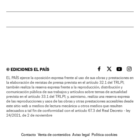
©
EDICIONES EL PAÍS
EL PAÍS BRASIL EN
EL PAÍS BRASI
EL PAÍS B
EL PA
EL PAÍS ejerce la oposición expresa frente al uso de sus obras y prestaciones en
la elaboración de revistas de prensa prevista en el artículo 32.1 del TRLPI;
también realiza la reserva expresa frente a la reproducción, distribución y
comunicación pública de sus trabajos y artículos sobre temas de actualidad
prevista en el artículo 33.1 del TRLPI; y, asimismo, realiza una reserva expresa
de las reproducciones y usos de las obras y otras prestaciones accesibles desde
este sitio web a medios de lectura mecánica u otros medios que resulten
adecuados a tal fin de conformidad con el artículo 67.3 del Real Decreto - ley
24/2021, de 2 de noviembre
Contacto
Venta de contenidos
Aviso legal
Política cookies