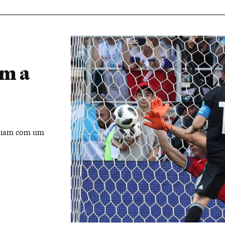
om a
reiam com um