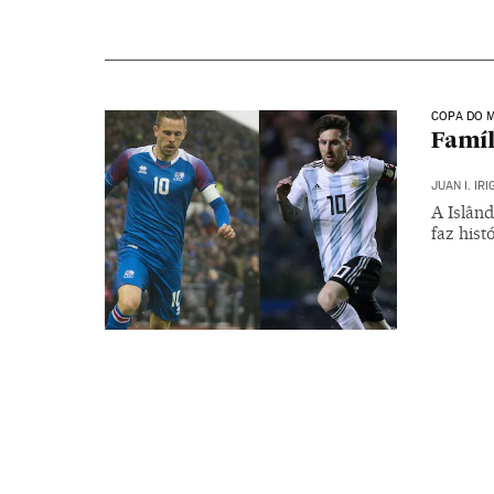
COPA DO M
Famíl
JUAN I. IR
A Islân
faz hist