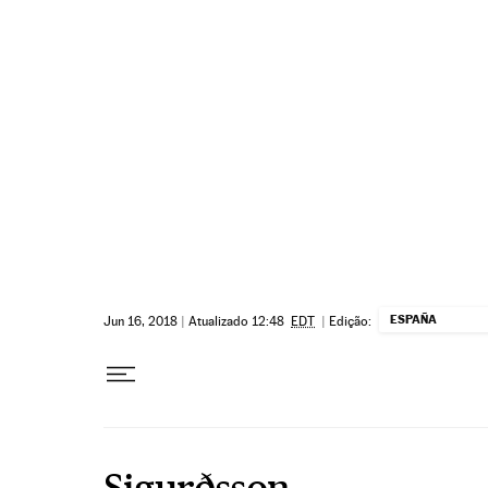
Pular para o conteúdo
ESPAÑA
Jun 16, 2018
|
Atualizado 12:48
EDT
|
Edição:
Sigurðsson