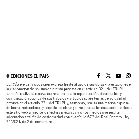
©
EDICIONES EL PAÍS
EL PAÍS BRASIL EN
EL PAÍS BRASI
EL PAÍS B
EL PA
EL PAÍS ejerce la oposición expresa frente al uso de sus obras y prestaciones en
la elaboración de revistas de prensa prevista en el artículo 32.1 del TRLPI;
también realiza la reserva expresa frente a la reproducción, distribución y
comunicación pública de sus trabajos y artículos sobre temas de actualidad
prevista en el artículo 33.1 del TRLPI; y, asimismo, realiza una reserva expresa
de las reproducciones y usos de las obras y otras prestaciones accesibles desde
este sitio web a medios de lectura mecánica u otros medios que resulten
adecuados a tal fin de conformidad con el artículo 67.3 del Real Decreto - ley
24/2021, de 2 de noviembre