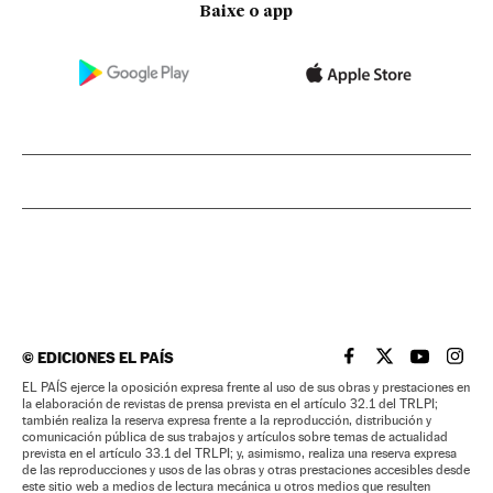
Baixe o app
©
EDICIONES EL PAÍS
EL PAÍS BRASIL EN
EL PAÍS BRASI
EL PAÍS B
EL PA
EL PAÍS ejerce la oposición expresa frente al uso de sus obras y prestaciones en
la elaboración de revistas de prensa prevista en el artículo 32.1 del TRLPI;
también realiza la reserva expresa frente a la reproducción, distribución y
comunicación pública de sus trabajos y artículos sobre temas de actualidad
prevista en el artículo 33.1 del TRLPI; y, asimismo, realiza una reserva expresa
de las reproducciones y usos de las obras y otras prestaciones accesibles desde
este sitio web a medios de lectura mecánica u otros medios que resulten