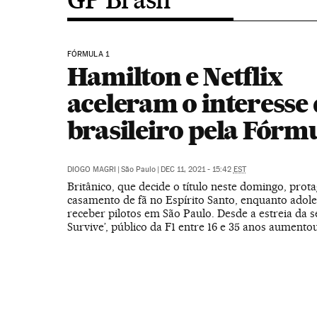
FÓRMULA 1
Hamilton e Netflix
aceleram o interesse
brasileiro pela Fórmu
DIOGO MAGRI
|
São Paulo
|
DEC 11, 2021 - 15:42
EST
Britânico, que decide o título neste domingo, prot
casamento de fã no Espírito Santo, enquanto adol
receber pilotos em São Paulo. Desde a estreia da sé
Survive’, público da F1 entre 16 e 35 anos aument