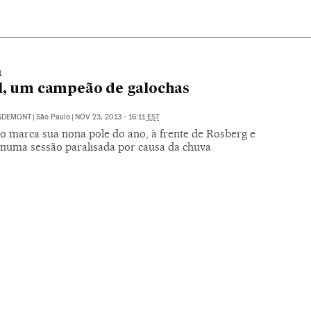
1
l, um campeão de galochas
IGDEMONT
|
São Paulo
|
NOV 23, 2013 - 16:11
EST
o marca sua nona pole do ano, à frente de Rosberg e
 numa sessão paralisada por causa da chuva