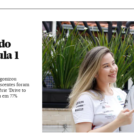
 do
la 1
agonizou
escentes foram
rie ‘Drive to
ou em 77%