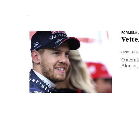
FÓRMULA 
Vette
ORIOL PU
O alemã
Alonso,