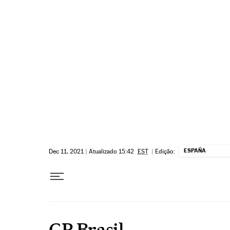
Pular para o conteúdo
ESPAÑA
Dec 11, 2021
|
Atualizado 15:42
EST
|
Edição:
GP Brasil