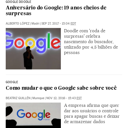
GOOGLE DOODLE
Aniversário do Google: 19 anos cheios de
surpresas
ALBERTO LÓPEZ
|
Madri
|
SEP 27, 2017 - 15:04
EDT
Doodle com 'roda de
surpresas' celebra
nascimento do buscador,
utilizado por 4,5 bilhões de
pessoas
GOOGLE
Como mudar o que o Google sabe sobre você
BEATRIZ GUILLÉN
|
Munique
|
NOV 12, 2016 - 15:43
EST
A empresa afirma que quer
dar aos usuários o controle
para apagar buscas e deixar
de armazenar dados