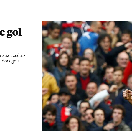
e gol
m sua recém-
 dois gols