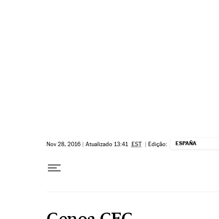
Pular para o conteúdo
ESPAÑA
Nov 28, 2016
|
Atualizado 13:41
EST
|
Edição:
Genoa CFC