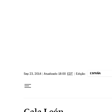
Pular para o conteúdo
ESPAÑA
Sep 23, 2014
|
Atualizado 18:00
EDT
|
Edição:
Gala León