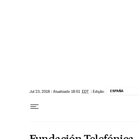
Pular para o conteúdo
ESPAÑA
Jul 23, 2018
|
Atualizado 18:01
EDT
|
Edição:
Fundación Telefónica