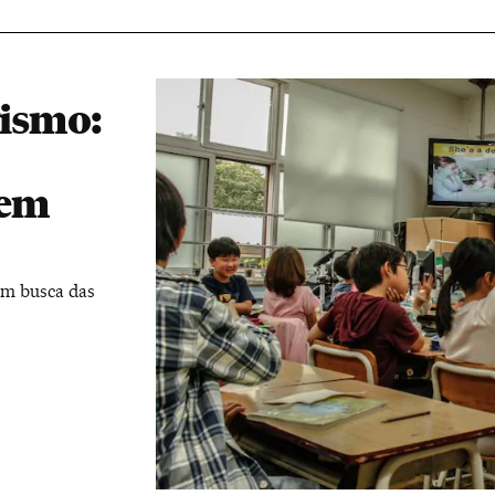
vismo:
zem
em busca das