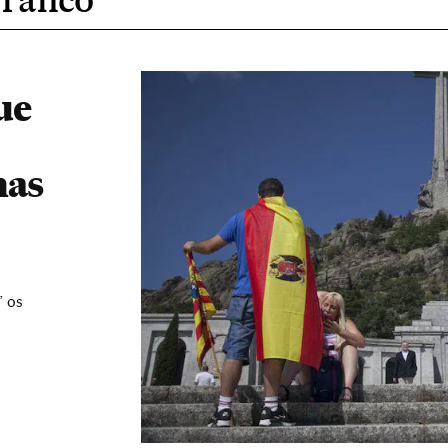
ue
nas
” os