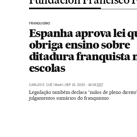
FRANQUISMO
Espanha aprova lei q
obriga ensino sobre
ditadura franquista 
escolas
CARLOS E. CUÉ
|
Madri
|
SEP 15, 2020 - 16:06
EDT
Legislação também declara “nulos de pleno direito
julgamentos sumários do franquismo