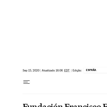
Pular para o conteúdo
ESPAÑA
Sep 15, 2020
|
Atualizado 16:06
EDT
|
Edição:
Fundación Francisco 