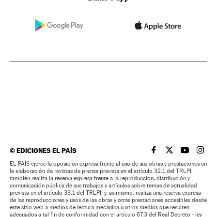
©
EDICIONES EL PAÍS
EL PAÍS BRASIL EN
EL PAÍS BRASI
EL PAÍS B
EL PA
EL PAÍS ejerce la oposición expresa frente al uso de sus obras y prestaciones en
la elaboración de revistas de prensa prevista en el artículo 32.1 del TRLPI;
también realiza la reserva expresa frente a la reproducción, distribución y
comunicación pública de sus trabajos y artículos sobre temas de actualidad
prevista en el artículo 33.1 del TRLPI; y, asimismo, realiza una reserva expresa
de las reproducciones y usos de las obras y otras prestaciones accesibles desde
este sitio web a medios de lectura mecánica u otros medios que resulten
adecuados a tal fin de conformidad con el artículo 67.3 del Real Decreto - ley