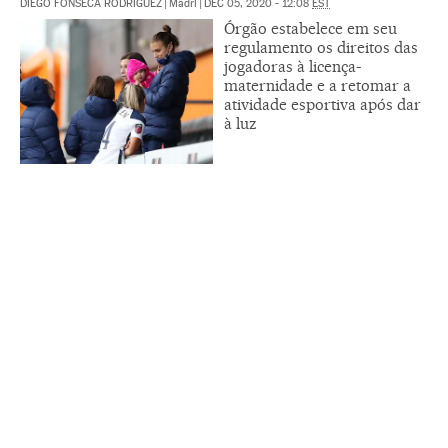
DIEGO FONSECA RODRÍGUEZ
|
Madri
|
DEC 05, 2020 - 12:08
EST
Órgão estabelece em seu
regulamento os direitos das
jogadoras à licença-
maternidade e a retomar a
atividade esportiva após dar
à luz