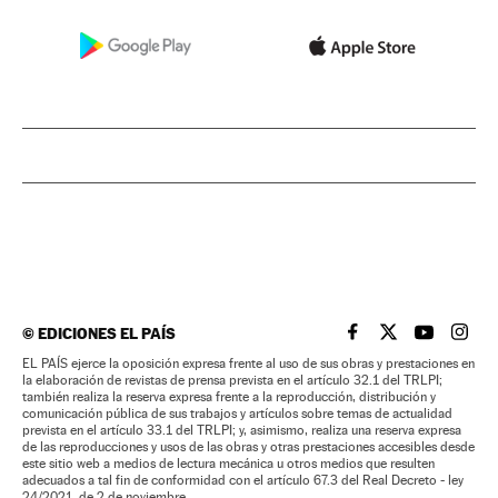
©
EDICIONES EL PAÍS
EL PAÍS BRASIL EN
EL PAÍS BRASI
EL PAÍS B
EL PA
EL PAÍS ejerce la oposición expresa frente al uso de sus obras y prestaciones en
la elaboración de revistas de prensa prevista en el artículo 32.1 del TRLPI;
también realiza la reserva expresa frente a la reproducción, distribución y
comunicación pública de sus trabajos y artículos sobre temas de actualidad
prevista en el artículo 33.1 del TRLPI; y, asimismo, realiza una reserva expresa
de las reproducciones y usos de las obras y otras prestaciones accesibles desde
este sitio web a medios de lectura mecánica u otros medios que resulten
adecuados a tal fin de conformidad con el artículo 67.3 del Real Decreto - ley
24/2021, de 2 de noviembre