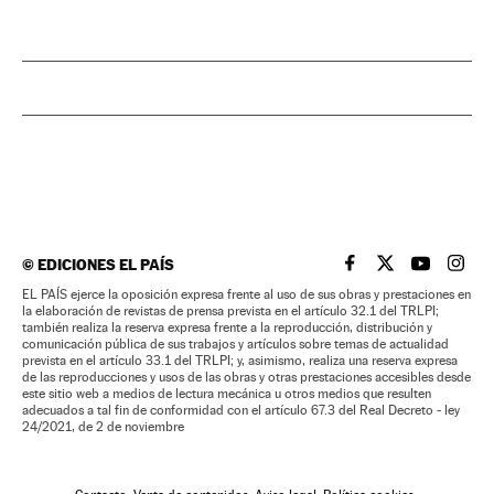
©
EDICIONES EL PAÍS
EL PAÍS BRASIL EN
EL PAÍS BRASI
EL PAÍS B
EL PA
EL PAÍS ejerce la oposición expresa frente al uso de sus obras y prestaciones en
la elaboración de revistas de prensa prevista en el artículo 32.1 del TRLPI;
también realiza la reserva expresa frente a la reproducción, distribución y
comunicación pública de sus trabajos y artículos sobre temas de actualidad
prevista en el artículo 33.1 del TRLPI; y, asimismo, realiza una reserva expresa
de las reproducciones y usos de las obras y otras prestaciones accesibles desde
este sitio web a medios de lectura mecánica u otros medios que resulten
adecuados a tal fin de conformidad con el artículo 67.3 del Real Decreto - ley
24/2021, de 2 de noviembre