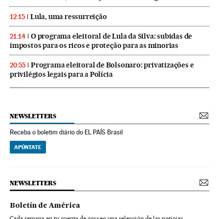
Lula, uma ressurreição
12:15
O programa eleitoral de Lula da Silva: subidas de
21:14
impostos para os ricos e proteção para as minorias
Programa eleitoral de Bolsonaro: privatizações e
20:55
privilégios legais para a Polícia
NEWSLETTERS
Receba o boletim diário do EL PAÍS Brasil
APÚNTATE
NEWSLETTERS
Boletín de América
Cada semana en tu cuenta de correo una selección de las noticias,