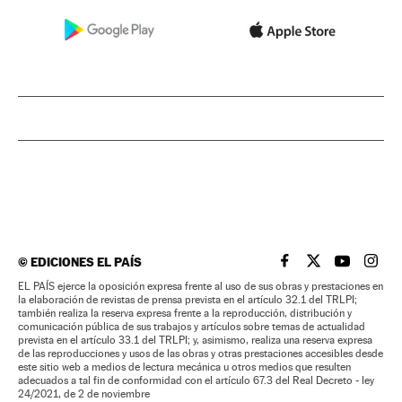
©
EDICIONES EL PAÍS
EL PAÍS BRASIL EN
EL PAÍS BRASI
EL PAÍS B
EL PA
EL PAÍS ejerce la oposición expresa frente al uso de sus obras y prestaciones en
la elaboración de revistas de prensa prevista en el artículo 32.1 del TRLPI;
también realiza la reserva expresa frente a la reproducción, distribución y
comunicación pública de sus trabajos y artículos sobre temas de actualidad
prevista en el artículo 33.1 del TRLPI; y, asimismo, realiza una reserva expresa
de las reproducciones y usos de las obras y otras prestaciones accesibles desde
este sitio web a medios de lectura mecánica u otros medios que resulten
adecuados a tal fin de conformidad con el artículo 67.3 del Real Decreto - ley
24/2021, de 2 de noviembre