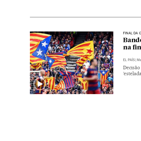
FINAL DA 
Bande
na fi
EL PAÍS
|
Ma
Decisão 
‘estelad