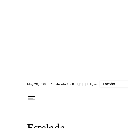
Pular para o conteúdo
ESPAÑA
May 20, 2016
|
Atualizado 15:16
EDT
|
Edição:
Estelada