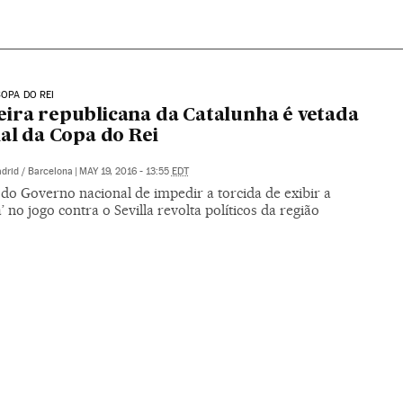
COPA DO REI
ira republicana da Catalunha é vetada
nal da Copa do Rei
drid / Barcelona
|
MAY 19, 2016 - 13:55
EDT
do Governo nacional de impedir a torcida de exibir a
a’ no jogo contra o Sevilla revolta políticos da região