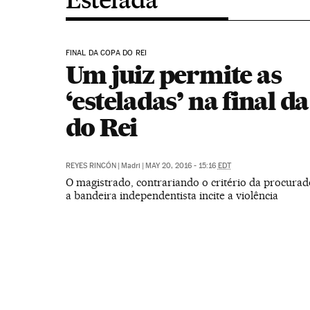
FINAL DA COPA DO REI
Um juiz permite as
‘esteladas’ na final d
do Rei
REYES RINCÓN
|
Madri
|
MAY 20, 2016 - 15:16
EDT
O magistrado, contrariando o critério da procurado
a bandeira independentista incite a violência