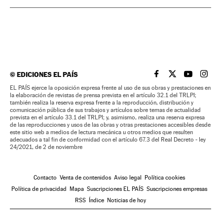
©
EDICIONES EL PAÍS
EL PAÍS BRASIL EN
EL PAÍS BRASI
EL PAÍS B
EL PA
EL PAÍS ejerce la oposición expresa frente al uso de sus obras y prestaciones en
la elaboración de revistas de prensa prevista en el artículo 32.1 del TRLPI;
también realiza la reserva expresa frente a la reproducción, distribución y
comunicación pública de sus trabajos y artículos sobre temas de actualidad
prevista en el artículo 33.1 del TRLPI; y, asimismo, realiza una reserva expresa
de las reproducciones y usos de las obras y otras prestaciones accesibles desde
este sitio web a medios de lectura mecánica u otros medios que resulten
adecuados a tal fin de conformidad con el artículo 67.3 del Real Decreto - ley
24/2021, de 2 de noviembre
Contacto
Venta de contenidos
Aviso legal
Política cookies
Política de privacidad
Mapa
Suscripciones EL PAÍS
Suscripciones empresas
RSS
Índice
Noticias de hoy