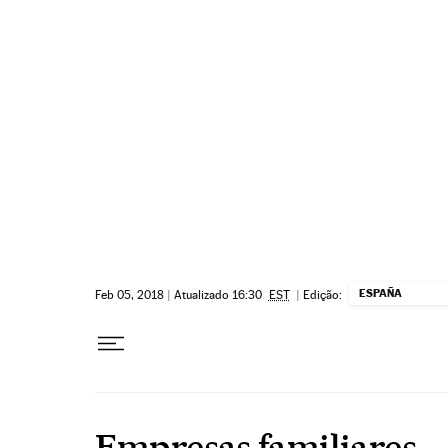
Pular para o conteúdo
ESPAÑA
Feb 05, 2018
|
Atualizado 16:30
EST
|
Edição:
Empresas familiares