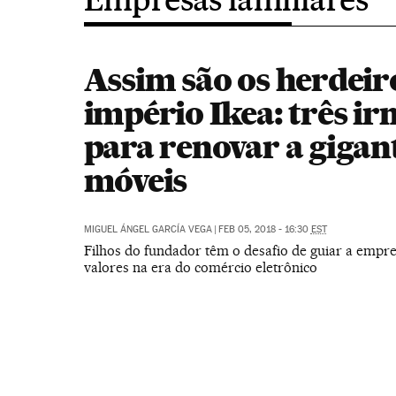
Assim são os herdeir
império Ikea: três i
para renovar a gigan
móveis
MIGUEL ÁNGEL GARCÍA VEGA
|
FEB 05, 2018 - 16:30
EST
Filhos do fundador têm o desafio de guiar a empre
valores na era do comércio eletrônico