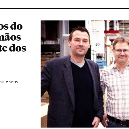
os do
rmãos
te dos
sa e seus